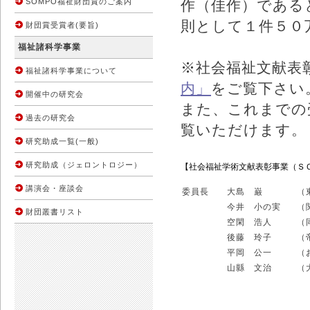
SOMPO福祉財団賞のご案内
作（佳作）である
則として１件５０
財団賞受賞者(要旨)
福祉諸科学事業
※社会福祉文献表
福祉諸科学事業について
内」
をご覧下さい
開催中の研究会
また、これまでの
過去の研究会
覧いただけます。
研究助成一覧(一般)
研究助成（ジェロントロジー）
【社会福祉学術文献表彰事業（Ｓ
講演会・座談会
委員長
大島 巌
（
今井 小の実
（
財団叢書リスト
空閑 浩人
（
後藤 玲子
（
平岡 公一
（
山縣 文治
（