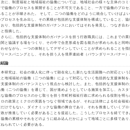
次に、制度福祉と地域福祉の協働については、地域社会の様々な主体のコミ
所で協働のプロセスを展開することが不可欠であること、一方で協働のプロセ
あることが示唆された。 そして、二つの協働をどのように統合していけばよ
のプロセスを生み出し、その累積が包括的な支援体制を構成していること、協
ており、包括的な支援体制のガバナンスにおいてはそれを発見し、つなぎ合わ
ると指摘した。
さらに、包括的な支援体制のガバナンスを担う行政職員には、これまでの業
機関と協議する場をつくり、その中で合意形成を図る能力が求められると同時
合わせながら、一つの体制としてデザインしていくことが求められることを指
ダリースパニングとし、それを担う人を境界連結者（バウンダリースパナー）
 結論
本研究は、社会の個人化に伴って顕在化した新たな生活困難への対応という
祉と地域福祉の協働（二つの協働）によって対応していく包括的な支援体制を
な支援体制のガバナンスという視点から検討した。また、包括的な支援体制の
協働（二つの協働）を通じて、国が進めようとしている施策を加工し、カスタ
様な協働のプロセスのかじ取りを担う市町村福祉行政に求められる役割を明ら
クロの政策とミクロの実践をつなぐ領域であるが、それは法律による社会福祉
積だけでもない、ダイナミックな協働の舞台であり、それを推進していくプロ
行政が推進していく必要があることを提起した。こうしたプロセスを経てでき
る協働の累積やそれをどのように組み込んだかによって地域ごとに多様であり
重ねられていく必要がある。