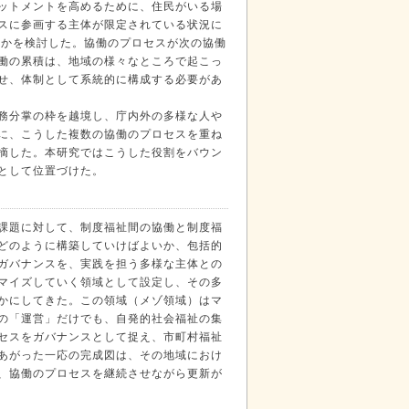
ットメントを高めるために、住民がいる場
スに参画する主体が限定されている状況に
いかを検討した。協働のプロセスが次の協働
働の累積は、地域の様々なところで起こっ
せ、体制として系統的に構成する必要があ
務分掌の枠を越境し、庁内外の多様な人や
に、こうした複数の協働のプロセスを重ね
摘した。本研究ではこうした役割をバウン
として位置づけた。
課題に対して、制度福祉間の協働と制度福
どのように構築していけばよいか、包括的
ガバナンスを、実践を担う多様な主体との
マイズしていく領域として設定し、その多
かにしてきた。この領域（メゾ領域）はマ
の「運営」だけでも、自発的社会福祉の集
セスをガバナンスとして捉え、市町村福祉
あがった一応の完成図は、その地域におけ
、協働のプロセスを継続させながら更新が