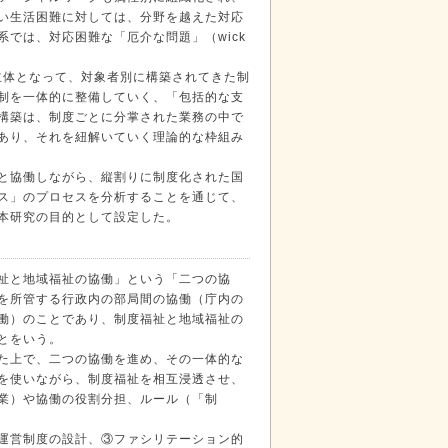
い生活困難に対しては、分野を越えた対応
では、対応困難な「厄介な問題」（wick
主体となって、対象者別に構築されてきた制
制を一体的に整備していく、「包括的な支
構築は、制度ごとに分掌された業務の中で
あり、それを紐解いていく理論的な枠組み
と協働しながら、縦割りに制度化された国
ス」のプロセスを分析することを通じて、
本研究の目的として設定した。
祉と地域福祉の協働」という「二つの協
を所管する行政内の部局間の協働（庁内の
働）のことであり、制度福祉と地域福祉の
とをいう。
た上で、二つの協働を進め、その一体的な
を使いながら、制度福祉を相互浸透させ、
業）や協働の役割分担、ルール（「制
運営制度の設計、③ファシリテーション的