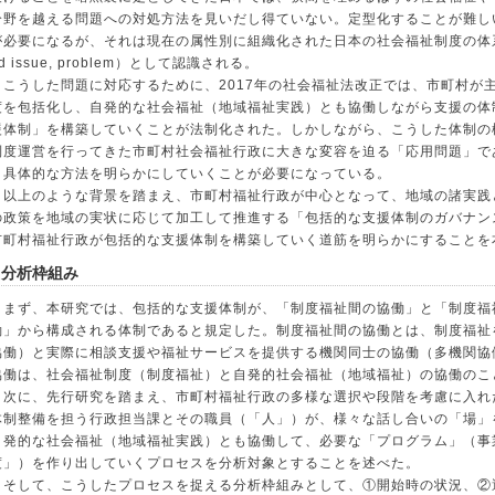
分野を越える問題への対処方法を見いだし得ていない。定型化することが難し
が必要になるが、それは現在の属性別に組織化された日本の社会福祉制度の体系
d issue, problem）として認識される。
こうした問題に対応するために、2017年の社会福祉法改正では、市町村が
度を包括化し、自発的な社会福祉（地域福祉実践）とも協働しながら支援の体
援体制」を構築していくことが法制化された。しかしながら、こうした体制の
制度運営を行ってきた市町村社会福祉行政に大きな変容を迫る「応用問題」で
と具体的な方法を明らかにしていくことが必要になっている。
以上のような背景を踏まえ、市町村福祉行政が中心となって、地域の諸実践
の政策を地域の実状に応じて加工して推進する「包括的な支援体制のガバナン
市町村福祉行政が包括的な支援体制を構築していく道筋を明らかにすることを
2 分析枠組み
まず、本研究では、包括的な支援体制が、「制度福祉間の協働」と「制度福
働」から構成される体制であると規定した。制度福祉間の協働とは、制度福祉
協働）と実際に相談支援や福祉サービスを提供する機関同士の協働（多機関協
協働は、社会福祉制度（制度福祉）と自発的社会福祉（地域福祉）の協働のこ
次に、先行研究を踏まえ、市町村福祉行政の多様な選択や段階を考慮に入れ
体制整備を担う行政担当課とその職員（「人」）が、様々な話し合いの「場」
自発的な社会福祉（地域福祉実践）とも協働して、必要な「プログラム」（事
度」）を作り出していくプロセスを分析対象とすることを述べた。
そして、こうしたプロセスを捉える分析枠組みとして、①開始時の状況、②