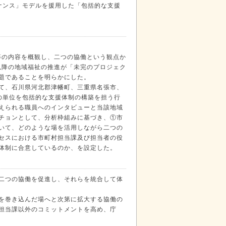
ナンス」モデルを援用した「包括的な支援
等の内容を概観し、二つの協働という観点か
以降の地域福祉の推進が「未完のプロジェク
題であることを明らかにした。
て、石川県河北郡津幡町、三重県名張市、
の単位を包括的な支援体制の構築を担う行
えられる職員へのインタビューと当該地域
チョンとして、分析枠組みに基づき、①市
いて、どのような場を活用しながら二つの
セスにおける市町村担当課及び担当者の役
体制に合意しているのか、を設定した。
二つの協働を促進し、それらを統合して体
を巻き込んだ場へと次第に拡大する協働の
担当課以外のコミットメントを高め、庁