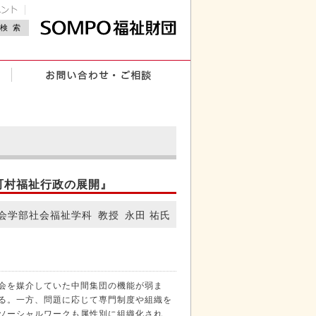
町村福祉行政の展開』
会学部社会福祉学科 教授 永田 祐氏
会を媒介していた中間集団の機能が弱ま
る。一方、問題に応じて専門制度や組織を
ソーシャルワークも属性別に組織化され、