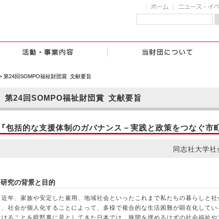
> 第24回SOMPO福祉財団賞 文献要旨
第24回SOMPO福祉財団賞 文献要旨
『包括的な支援体制のガバナンス－実践と政策をつなぐ市
同志社大学社
1 研究の背景と目的
近年、家族や安定した雇用、地域社会といったこれまで私たちの暮らしと社
り、社会が個人化することによって、多様で複合的な生活困難が顕在化してい
設けることを暗黙裏に是としてきた日本では、狭間を埋めるはずの社会福祉や