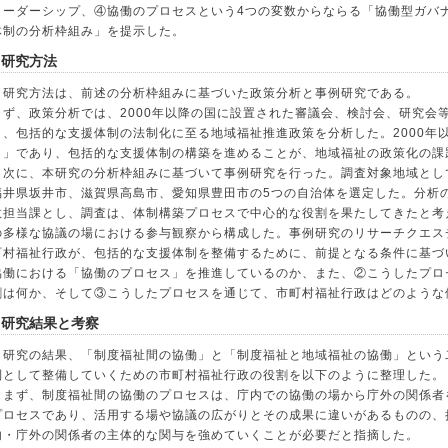
リーダーシップ、④協働のプロセスという4つの変数からならる「協働型ガバ
体制の分析枠組み」を提示した。
3 研究方法
研究方法は、前述の分析枠組みに基づいた政策分析と事例研究である。
まず、政策分析では、2000年以降の国に設置された審議会、検討会、研究会
ら、包括的な支援体制の法制化に至る地域福祉推進政策を分析した。2000年
ト」であり、包括的な支援体制の構築を進めることが、地域福祉の政策化の課
次に、本研究の分析枠組みに基づいて事例研究を行った。調査対象地域とし
福井県坂井市、滋賀県高島市、愛知県豊田市の5つの自治体を選定した。分析
政担当課とし、調査は、体制構築プロセスで中心的な役割を果たしてきたと考
の多様な協議の場における参与観察から構成した。事例研究のリサーチクエス
町村福祉行政が、包括的な支援体制を整備するために、前提となる条件に基づ
協働における「協働のプロセス」を推進しているのか、また、②こうしたプロ
割は何か、そして③こうしたプロセスを通じて、市町村福祉行政はどのような
4 研究結果と考察
研究の結果、「制度福祉間の協働」と「制度福祉と地域福祉の協働」という
制として整備していくための市町村福祉行政の役割を以下のように整理した。
まず、制度福祉間の協働のプロセスは、庁内での協働の場から庁外の関係者
プロセスであり、活用する場や協議の広がりとその成果に違いがあるものの、
内・庁外の関係者の主体的な関与を強めていくことが必要だと指摘した。